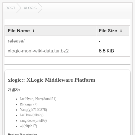
ROOT
XLOGIC
File Name
↓
File Size
↓
release/
-
xlogic-moni-wiki-data.tar.bz2
8.8 KiB
xlogic:: XLogic Middleware Platform
개발자:
Jae Hyun, Nam(dotoli21)
최(kaiji777)
Yang(yjh7160378)
JaeHyuk(elkaly)
sang deok(uriel99)
서(elijah17)
Project Description: