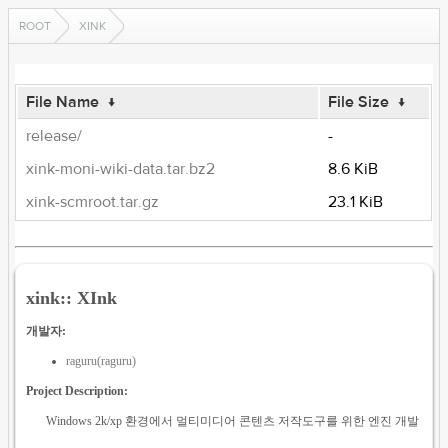
ROOT
XINK
File Name
↓
File Size
↓
release/
-
xink-moni-wiki-data.tar.bz2
8.6 KiB
xink-scmroot.tar.gz
23.1 KiB
xink:: XInk
개발자:
raguru(raguru)
Project Description:
Windows 2k/xp 환경에서 멀티미디어 콘텐츠 저작도구를 위한 엔진 개발