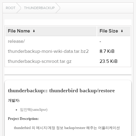
ROOT
THUNDERBACKUP
File Name
↓
File Size
↓
release/
-
thunderbackup-moni-wiki-data.tar.bz2
8.7 KiB
thunderbackup-scmroot.tar.gz
23.5 KiB
thunderbackup:: thunderbird backup/restore
개발자:
임인택(samclipse)
Project Description:
thunderbird 의 메시지/계정 정보 backup/restore 해주는 어플리케이션