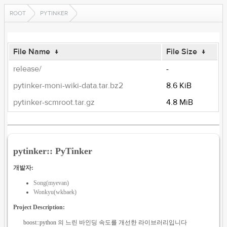
ROOT
PYTINKER
File Name
↓
File Size
↓
release/
-
pytinker-moni-wiki-data.tar.bz2
8.6 KiB
pytinker-scmroot.tar.gz
4.8 MiB
pytinker:: PyTinker
개발자:
Song(myevan)
Wonkyu(wkbaek)
Project Description:
boost::python 의 느린 바인딩 속도를 개선한 라이브러리입니다