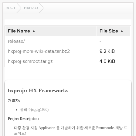
ROOT
HXPROJ
File Name
↓
File Size
↓
release/
-
hxproj-moni-wiki-data.tar.bz2
9.2 KiB
hxproj-scmroot.tar.gz
4.0 KiB
hxproj:: HX Frameworks
개발자:
윤희수(cppig1995)
Project Description:
다중 환경 지원 Application 을 개발하기 위한 새로운 Frameworks 개발 프
로젝트!