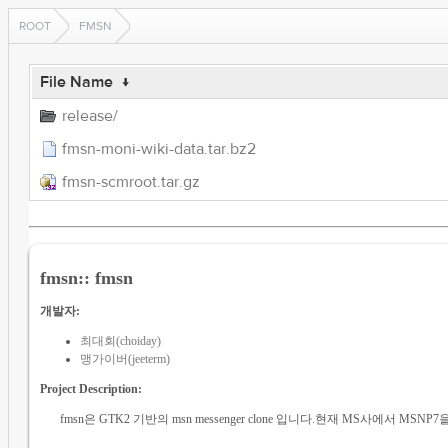
ROOT
FMSN
File Name
↓
release/
fmsn-moni-wiki-data.tar.bz2
fmsn-scmroot.tar.gz
fmsn:: fmsn
개발자:
최대회(choiday)
맹가이버(jeeterm)
Project Description:
fmsn은 GTK2 기반의 msn messenger clone 입니다.현재 MS사에서 