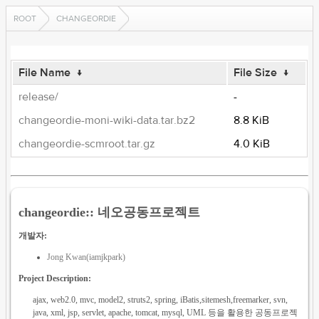
ROOT
CHANGEORDIE
File Name
↓
File Size
↓
release/
-
changeordie-moni-wiki-data.tar.bz2
8.8 KiB
changeordie-scmroot.tar.gz
4.0 KiB
changeordie:: 네오공동프로젝트
개발자:
Jong Kwan(iamjkpark)
Project Description:
ajax, web2.0, mvc, model2, struts2, spring, iBatis,sitemesh,freemarker, svn,
java, xml, jsp, servlet, apache, tomcat, mysql, UML 등을 활용한 공동프로젝